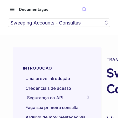
Documentação
Sweeping Accounts - Consultas
TRAN
S
INTRODUÇÃO
Uma breve introdução
C
Credenciais de acesso
Segurança da API
Idempotência das APIs
Faça sua primeira consulta
Certificado mTLS
Arquivo de movimentação via