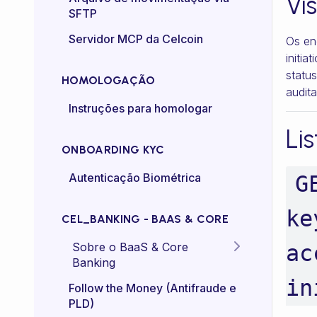
Vi
SFTP
Controle de taxa (rate-
Servidor MCP da Celcoin
Os en
control)
initi
statu
HOMOLOGAÇÃO
audita
Instruções para homologar
Li
ONBOARDING KYC
Autenticação Biométrica
G
ke
CEL_BANKING - BAAS & CORE
Sobre o BaaS & Core
ac
Banking
in
FAQs
Follow the Money (Antifraude e
PLD)
Diretriz Termos de Uso -