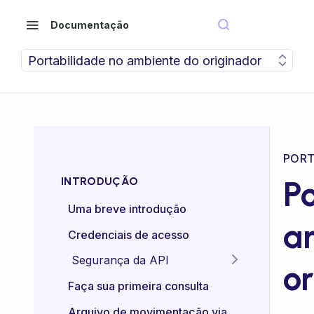
Documentação
Portabilidade no ambiente do originador
PORT
P
INTRODUÇÃO
Uma breve introdução
a
Credenciais de acesso
Segurança da API
o
Idempotência das APIs
Faça sua primeira consulta
Certificado mTLS
Arquivo de movimentação via