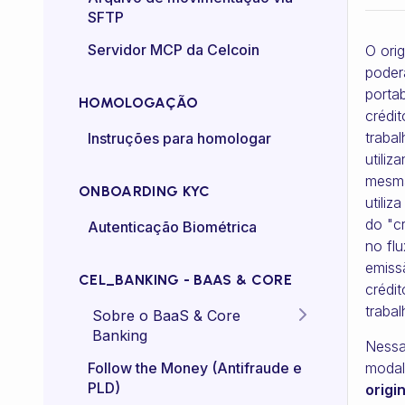
SFTP
Controle de taxa (rate-
Servidor MCP da Celcoin
O ori
control)
poder
portab
HOMOLOGAÇÃO
crédi
traba
Instruções para homologar
utiliz
mesma
ONBOARDING KYC
utiliz
do "c
Autenticação Biométrica
no fl
emiss
CEL_BANKING - BAAS & CORE
crédi
trabal
Sobre o BaaS & Core
Banking
Ness
FAQs
modal
Follow the Money (Antifraude e
PLD)
origi
Diretriz Termos de Uso -