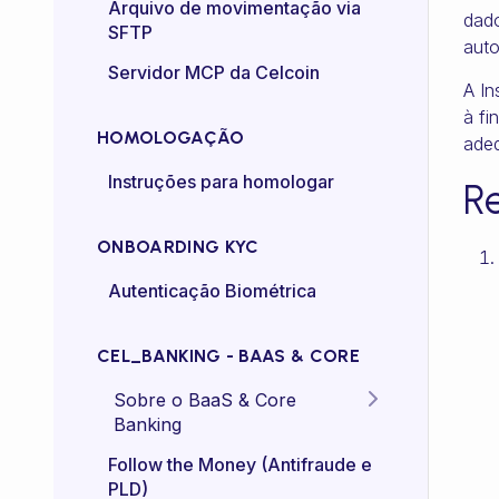
Certificado mTLS
Arquivo de movimentação via
dado
SFTP
auto
Controle de taxa (rate-
Servidor MCP da Celcoin
control)
A In
à fi
HOMOLOGAÇÃO
adeq
Instruções para homologar
Re
ONBOARDING KYC
Autenticação Biométrica
CEL_BANKING - BAAS & CORE
Sobre o BaaS & Core
Banking
FAQs
Follow the Money (Antifraude e
PLD)