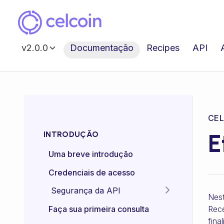
v2.0.0
Documentação
Recipes
API
CEL
E
INTRODUÇÃO
Uma breve introdução
Credenciais de acesso
Segurança da API
Nest
Idempotência das APIs
Rece
Faça sua primeira consulta
fina