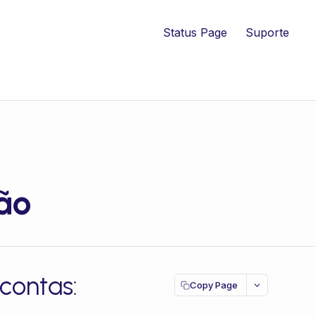
Status Page
Suporte
ão
contas:
Copy Page