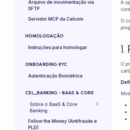
Certificado mTLS
Arquivo de movimentação via
A op
SFTP
cont
Controle de taxa (rate-
Servidor MCP da Celcoin
O ca
control)
prog
HOMOLOGAÇÃO
1
Instruções para homologar
O pr
ONBOARDING KYC
cart
Autenticação Biométrica
Def
CEL_BANKING - BAAS & CORE
Moda
Sobre o BaaS & Core
Banking
FAQs
Follow the Money (Antifraude e
PLD)