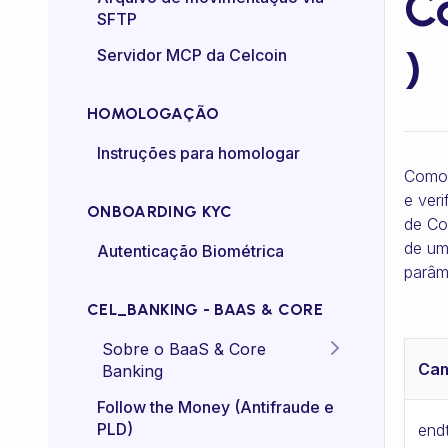
C
SFTP
Controle de taxa (rate-
)
Servidor MCP da Celcoin
control)
HOMOLOGAÇÃO
Instruções para homologar
Como 
e veri
ONBOARDING KYC
de Co
de um
Autenticação Biométrica
parâm
CEL_BANKING - BAAS & CORE
Sobre o BaaS & Core
Ca
Banking
FAQs
Follow the Money (Antifraude e
PLD)
end
Diretriz Termos de Uso -