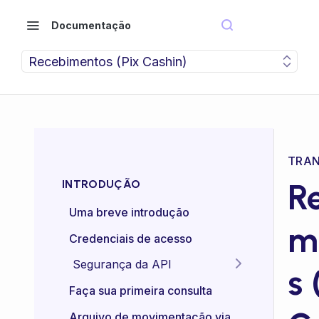
Documentação
Recebimentos (Pix Cashin)
TRAN
R
INTRODUÇÃO
Uma breve introdução
m
Credenciais de acesso
Segurança da API
s 
Idempotência das APIs
Faça sua primeira consulta
Certificado mTLS
Arquivo de movimentação via