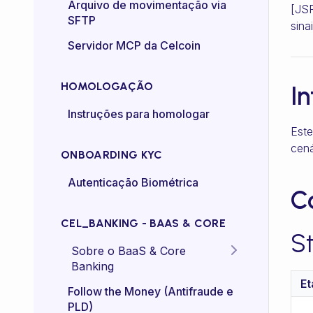
Certificado mTLS
Arquivo de movimentação via
[JSR
SFTP
sina
Controle de taxa (rate-
Servidor MCP da Celcoin
control)
HOMOLOGAÇÃO
I
Instruções para homologar
Este
cen
ONBOARDING KYC
Autenticação Biométrica
C
CEL_BANKING - BAAS & CORE
S
Sobre o BaaS & Core
Banking
Et
FAQs
Follow the Money (Antifraude e
PLD)