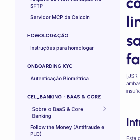
co
SFTP
Controle de taxa (rate-
li
Servidor MCP da Celcoin
control)
sa
HOMOLOGAÇÃO
Instruções para homologar
f
ONBOARDING KYC
[JSR-
Autenticação Biométrica
ambas
insufi
CEL_BANKING - BAAS & CORE
Sobre o BaaS & Core
Banking
In
FAQs
Follow the Money (Antifraude e
PLD)
Este 
Diretriz Termos de Uso -