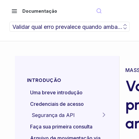
Documentação
Validar qual erro prevalece quando ambas as condi
MASS
Va
INTRODUÇÃO
Uma breve introdução
p
Credenciais de acesso
Segurança da API
a
Idempotência das APIs
Faça sua primeira consulta
Certificado mTLS
Arquivo de movimentação via