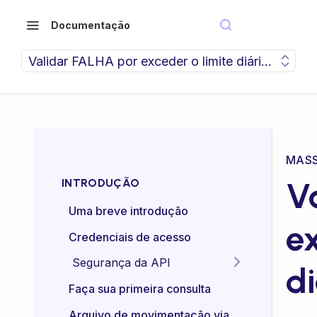
Documentação
Validar FALHA por exceder o limite diário configu
MASS
V
INTRODUÇÃO
Uma breve introdução
ex
Credenciais de acesso
Segurança da API
di
Idempotência das APIs
Faça sua primeira consulta
Certificado mTLS
Arquivo de movimentação via