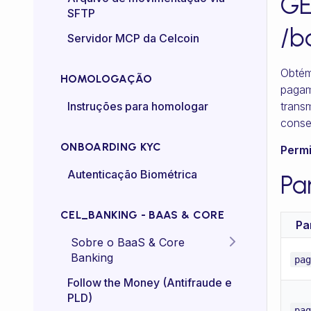
G
SFTP
Controle de taxa (rate-
/b
Servidor MCP da Celcoin
control)
Obtém
HOMOLOGAÇÃO
pagam
trans
Instruções para homologar
conse
ONBOARDING KYC
Permi
Autenticação Biométrica
Pa
CEL_BANKING - BAAS & CORE
Pa
Sobre o BaaS & Core
Banking
pag
FAQs
Follow the Money (Antifraude e
PLD)
Diretriz Termos de Uso -
pag