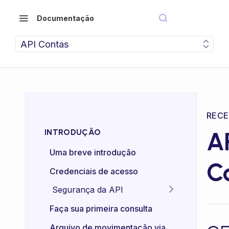
Documentação
API Contas
RECE
A
INTRODUÇÃO
Uma breve introdução
C
Credenciais de acesso
Segurança da API
Idempotência das APIs
Faça sua primeira consulta
Certificado mTLS
Arquivo de movimentação via