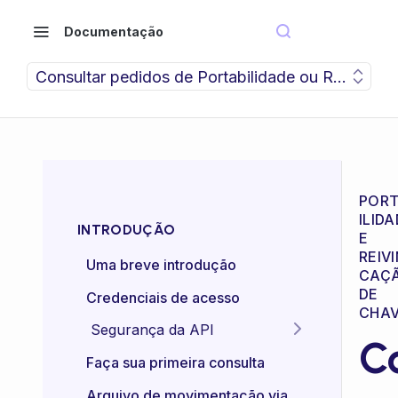
Documentação
Consultar pedidos de Portabilidade ou Reivindic
POR
ILID
INTRODUÇÃO
E
REIVI
Uma breve introdução
CAÇ
DE
Credenciais de acesso
CHA
Segurança da API
C
Idempotência das APIs
Faça sua primeira consulta
Certificado mTLS
Arquivo de movimentação via