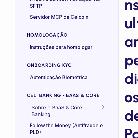
n
SFTP
Controle de taxa (rate-
Servidor MCP da Celcoin
ul
control)
HOMOLOGAÇÃO
a
Instruções para homologar
p
ONBOARDING KYC
d
Autenticação Biométrica
o
CEL_BANKING - BAAS & CORE
Sobre o BaaS & Core
d
Banking
FAQs
Follow the Money (Antifraude e
P
PLD)
Diretriz Termos de Uso -