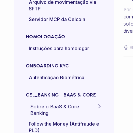
Certificado mTLS
Arquivo de movimentação via
SFTP
Por 
Controle de taxa (rate-
como
Servidor MCP da Celcoin
control)
soli
dive
HOMOLOGAÇÃO
U
Instruções para homologar
ONBOARDING KYC
Autenticação Biométrica
CEL_BANKING - BAAS & CORE
Sobre o BaaS & Core
Banking
FAQs
Follow the Money (Antifraude e
PLD)