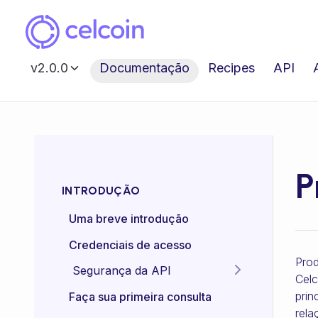
v2.0.0
Documentação
Recipes
API
P
INTRODUÇÃO
Uma breve introdução
Credenciais de acesso
Prod
Segurança da API
Celc
Idempotência das APIs
prin
Faça sua primeira consulta
rela