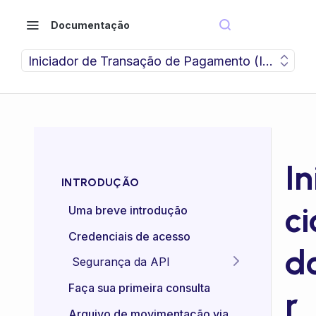
Documentação
Iniciador de Transação de Pagamento (ITP)
In
INTRODUÇÃO
ci
Uma breve introdução
Credenciais de acesso
d
Segurança da API
Idempotência das APIs
Faça sua primeira consulta
r
Certificado mTLS
Arquivo de movimentação via