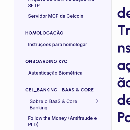
SFTP
d
Controle de taxa (rate-
Servidor MCP da Celcoin
control)
T
HOMOLOGAÇÃO
n
Instruções para homologar
a
ONBOARDING KYC
Autenticação Biométrica
ã
CEL_BANKING - BAAS & CORE
d
Sobre o BaaS & Core
Banking
P
FAQs
Follow the Money (Antifraude e
PLD)
Diretriz Termos de Uso -