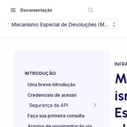
Documentação
Mecanismo Especial de Devoluções (MED)
INFR
M
INTRODUÇÃO
Uma breve introdução
i
Credenciais de acesso
Segurança da API
E
Idempotência das APIs
Faça sua primeira consulta
Certificado mTLS
Arquivo de movimentação via