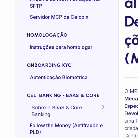
al
SFTP
Controle de taxa (rate-
D
Servidor MCP da Celcoin
control)
ç
HOMOLOGAÇÃO
Instruções para homologar
(
ONBOARDING KYC
Autenticação Biométrica
O MED
CEL_BANKING - BAAS & CORE
Meca
Espec
Sobre o BaaS & Core
Devo
Banking
uma f
FAQs
Follow the Money (Antifraude e
criad
PLD)
Centra
Diretriz Termos de Uso -