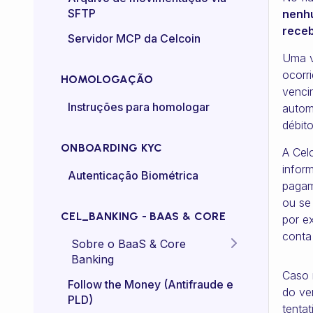
SFTP
nenh
Controle de taxa (rate-
rece
Servidor MCP da Celcoin
control)
Uma v
ocorr
HOMOLOGAÇÃO
venci
Instruções para homologar
autom
débit
ONBOARDING KYC
A Cel
infor
Autenticação Biométrica
pagam
ou se 
CEL_BANKING - BAAS & CORE
por e
conta
Sobre o BaaS & Core
Banking
Caso 
FAQs
Follow the Money (Antifraude e
do ve
PLD)
tenta
Diretriz Termos de Uso -