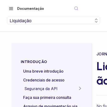
Documentação
Liquidação
JORN
L
INTRODUÇÃO
Uma breve introdução
ã
Credenciais de acesso
Segurança da API
Idempotência das APIs
Faça sua primeira consulta
Certificado mTLS
No fl
Arquivo de movimentação via