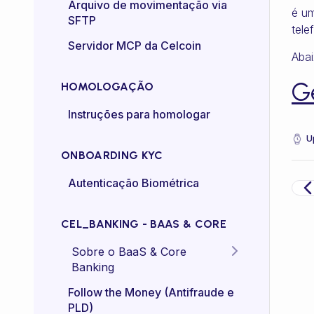
Certificado mTLS
Arquivo de movimentação via
é um
SFTP
tele
Controle de taxa (rate-
Servidor MCP da Celcoin
control)
Abai
G
HOMOLOGAÇÃO
Instruções para homologar
U
ONBOARDING KYC
Autenticação Biométrica
CEL_BANKING - BAAS & CORE
Sobre o BaaS & Core
Banking
FAQs
Follow the Money (Antifraude e
PLD)