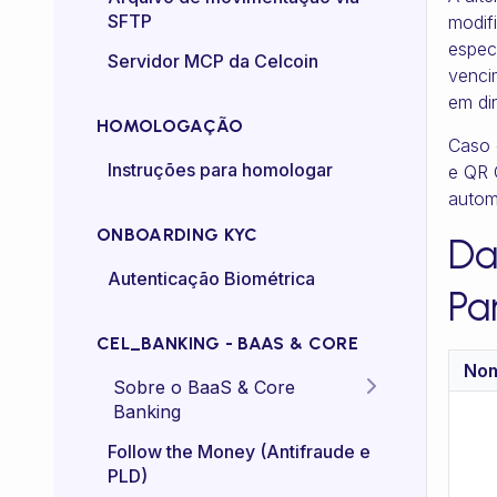
SFTP
modif
Controle de taxa (rate-
espec
Servidor MCP da Celcoin
control)
venci
em din
HOMOLOGAÇÃO
Caso 
Instruções para homologar
e QR 
autom
ONBOARDING KYC
Da
Autenticação Biométrica
Pa
CEL_BANKING - BAAS & CORE
No
Sobre o BaaS & Core
Banking
FAQs
Follow the Money (Antifraude e
PLD)
Diretriz Termos de Uso -