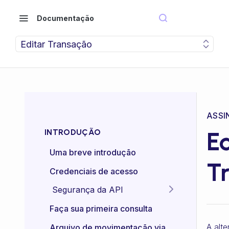
Documentação
Editar Transação
ASSI
Ed
INTRODUÇÃO
Uma breve introdução
T
Credenciais de acesso
Segurança da API
Idempotência das APIs
Faça sua primeira consulta
Certificado mTLS
A alt
Arquivo de movimentação via