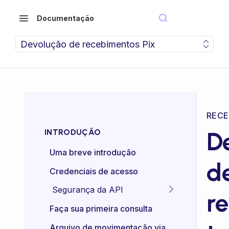
Documentação
Devolução de recebimentos Pix
RECE
D
INTRODUÇÃO
Uma breve introdução
d
Credenciais de acesso
Segurança da API
r
Idempotência das APIs
Faça sua primeira consulta
Certificado mTLS
Arquivo de movimentação via