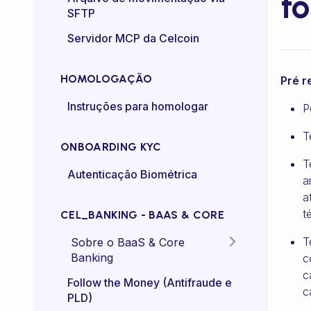
to
SFTP
Controle de taxa (rate-
Servidor MCP da Celcoin
control)
HOMOLOGAÇÃO
Pré r
Instruções para homologar
P
T
ONBOARDING KYC
T
Autenticação Biométrica
a
a
t
CEL_BANKING - BAAS & CORE
T
Sobre o BaaS & Core
Banking
c
c
FAQs
Follow the Money (Antifraude e
c
PLD)
Diretriz Termos de Uso -