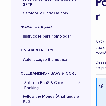
P
SFTP
Controle de taxa (rate-
r
Servidor MCP da Celcoin
control)
HOMOLOGAÇÃO
Instruções para homologar
A Cel
que o
ONBOARDING KYC
també
Autenticação Biométrica
Dessa
no pr
CEL_BANKING - BAAS & CORE
Sobre o BaaS & Core
Banking
FAQs
Follow the Money (Antifraude e
PLD)
Diretriz Termos de Uso -