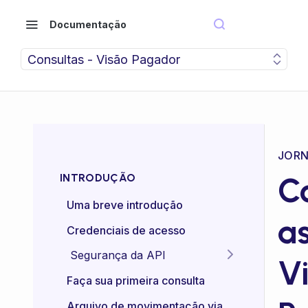
Documentação
Consultas - Visão Pagador
JOR
C
INTRODUÇÃO
Uma breve introdução
as
Credenciais de acesso
Segurança da API
V
Idempotência das APIs
Faça sua primeira consulta
Certificado mTLS
Arquivo de movimentação via