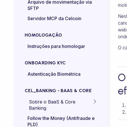
Certificado mTLS
Arquivo de movimentação via
moti
SFTP
Controle de taxa (rate-
Nest
Servidor MCP da Celcoin
control)
canc
webh
HOMOLOGAÇÃO
onde
Instruções para homologar
O ca
ONBOARDING KYC
Autenticação Biométrica
O
ef
CEL_BANKING - BAAS & CORE
Sobre o BaaS & Core
Banking
FAQs
Follow the Money (Antifraude e
PLD)