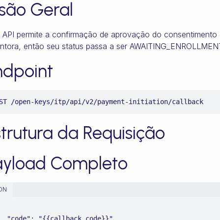
isão Geral
 API permite a confirmação de aprovação do consentimento 
entora, então seu status passa a ser AWAITING_ENROLLMEN
ndpoint
ST /open-keys/itp/api/v2/payment-initiation/callback
trutura da Requisição
ayload Completo
ON
lback_code}}",
