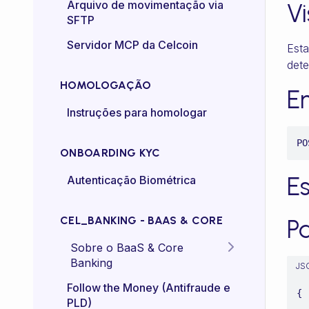
Certificado mTLS
Arquivo de movimentação via
V
SFTP
Controle de taxa (rate-
Servidor MCP da Celcoin
Esta
control)
det
HOMOLOGAÇÃO
E
Instruções para homologar
PO
ONBOARDING KYC
Es
Autenticação Biométrica
CEL_BANKING - BAAS & CORE
P
Sobre o BaaS & Core
Banking
JS
FAQs
Follow the Money (Antifraude e
{

PLD)
    "code": "{{cal