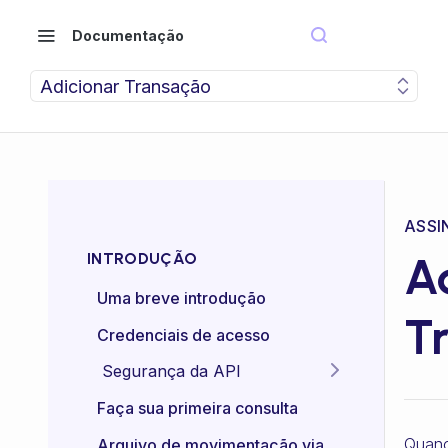
Documentação
Adicionar Transação
ASSI
A
INTRODUÇÃO
Uma breve introdução
T
Credenciais de acesso
Segurança da API
Idempotência das APIs
Faça sua primeira consulta
Certificado mTLS
Quan
Arquivo de movimentação via