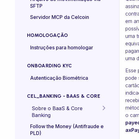
SFTP
assin
Controle de taxa (rate-
contr
Servidor MCP da Celcoin
control)
em an
possív
HOMOLOGAÇÃO
uma t
equiv
Instruções para homologar
pagam
uma d
ONBOARDING KYC
Esse 
Autenticação Biométrica
pode s
cartã
indica
CEL_BANKING - BAAS & CORE
receb
métod
Sobre o BaaS & Core
Banking
o ca
paye
FAQs
Follow the Money (Antifraude e
axPa
PLD)
Diretriz Termos de Uso -