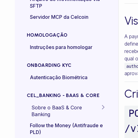
SFTP
Controle de taxa (rate-
Servidor MCP da Celcoin
Vi
control)
HOMOLOGAÇÃO
A pay
defin
Instruções para homologar
recebe
qual o
ONBOARDING KYC
auth
aprov
Autenticação Biométrica
Cr
CEL_BANKING - BAAS & CORE
Sobre o BaaS & Core
P
Banking
FAQs
Follow the Money (Antifraude e
/v
PLD)
Diretriz Termos de Uso -