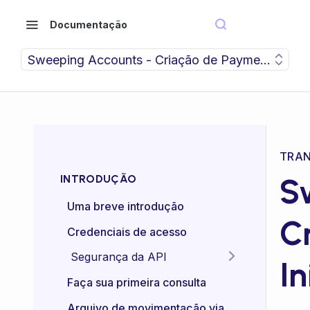
Documentação
Sweeping Accounts - Criação de Payment Initiat
TRAN
S
INTRODUÇÃO
Uma breve introdução
C
Credenciais de acesso
Segurança da API
In
Idempotência das APIs
Faça sua primeira consulta
Certificado mTLS
Arquivo de movimentação via