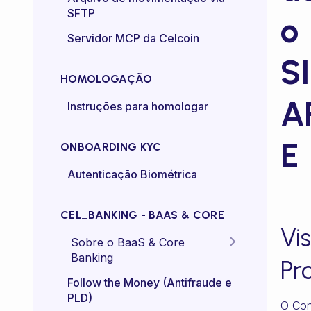
SFTP
o
Controle de taxa (rate-
Servidor MCP da Celcoin
control)
SI
HOMOLOGAÇÃO
A
Instruções para homologar
E
ONBOARDING KYC
Autenticação Biométrica
CEL_BANKING - BAAS & CORE
Vi
Sobre o BaaS & Core
Banking
Pr
FAQs
Follow the Money (Antifraude e
PLD)
O Con
Diretriz Termos de Uso -