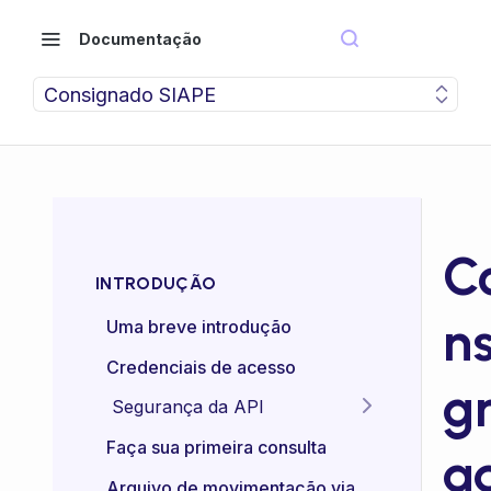
Documentação
Consignado SIAPE
C
INTRODUÇÃO
ns
Uma breve introdução
Credenciais de acesso
g
Segurança da API
Idempotência das APIs
Faça sua primeira consulta
a
Certificado mTLS
Arquivo de movimentação via