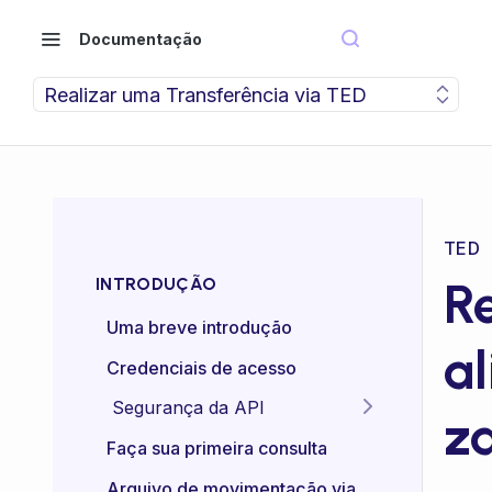
Documentação
Realizar uma Transferência via TED
TED
R
INTRODUÇÃO
Uma breve introdução
al
Credenciais de acesso
Segurança da API
z
Idempotência das APIs
Faça sua primeira consulta
Certificado mTLS
Arquivo de movimentação via