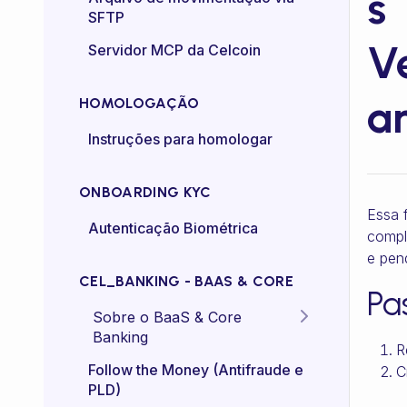
s
SFTP
Controle de taxa (rate-
Ve
Servidor MCP da Celcoin
control)
a
HOMOLOGAÇÃO
Instruções para homologar
ONBOARDING KYC
Essa f
Autenticação Biométrica
compl
e pen
CEL_BANKING - BAAS & CORE
Pa
Sobre o BaaS & Core
Banking
R
FAQs
Follow the Money (Antifraude e
C
PLD)
Diretriz Termos de Uso -