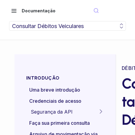
Documentação
Consultar Débitos Veiculares
DÉBI
C
INTRODUÇÃO
Uma breve introdução
ta
Credenciais de acesso
Segurança da API
D
Idempotência das APIs
Faça sua primeira consulta
Certificado mTLS
Arquivo de movimentação via