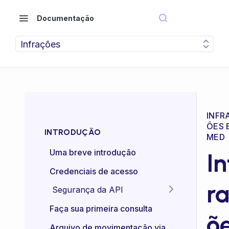
Documentação
Infrações
INFR
ÕES 
INTRODUÇÃO
MED
Uma breve introdução
In
Credenciais de acesso
r
Segurança da API
Idempotência das APIs
Faça sua primeira consulta
õ
Certificado mTLS
Arquivo de movimentação via