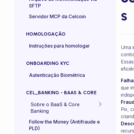
SFTP
s
Controle de taxa (rate-
Servidor MCP da Celcoin
control)
HOMOLOGAÇÃO
Instruções para homologar
Uma i
contr
Essas
ONBOARDING KYC
efici
Autenticação Biométrica
Falha
que i
CEL_BANKING - BAAS & CORE
indisp
Fraud
Sobre o BaaS & Core
Pix, 
Banking
crian
FAQs
Follow the Money (Antifraude e
Desc
PLD)
recur
Diretriz Termos de Uso -