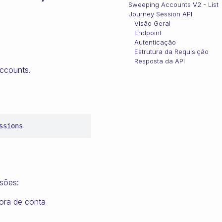
Sweeping Accounts V2 - List
Journey Session API
Visão Geral
Endpoint
Autenticação
Estrutura da Requisição
Resposta da API
accounts.
ssions
sões:
tora de conta