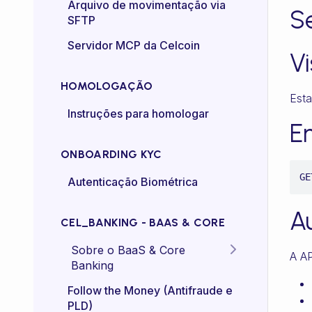
Certificado mTLS
Arquivo de movimentação via
S
SFTP
Controle de taxa (rate-
Servidor MCP da Celcoin
control)
V
HOMOLOGAÇÃO
Esta
Instruções para homologar
E
ONBOARDING KYC
GE
Autenticação Biométrica
A
CEL_BANKING - BAAS & CORE
Sobre o BaaS & Core
A AP
Banking
FAQs
Follow the Money (Antifraude e
PLD)