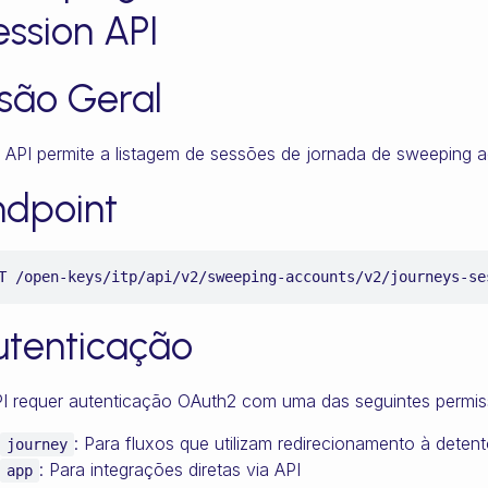
ession API
isão Geral
 API permite a listagem de sessões de jornada de sweeping 
ndpoint
T /open-keys/itp/api/v2/sweeping-accounts/v2/journeys-se
utenticação
I requer autenticação OAuth2 com uma das seguintes permis
: Para fluxos que utilizam redirecionamento à deten
journey
: Para integrações diretas via API
app