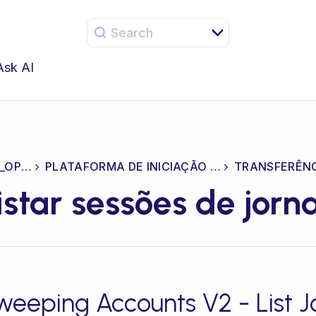
Search
Ask AI
CEL_OPEN
PLATAFORMA DE INICIAÇÃO (ITP)
istar sessões de jorn
weeping Accounts V2 - List J