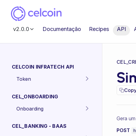
v2.0.0
Documentação
Recipes
API
CEL_CR
CELCOIN INFRATECH API
Si
Token
Gera o token para
POST
Copy
autenticação dos
CEL_ONBOARDING
endpoints da API.
Onboarding
Criar proposta
Gera um 
POST
Pessoa Física.
CEL_BANKING - BAAS
POST
h
Criar proposta
POST