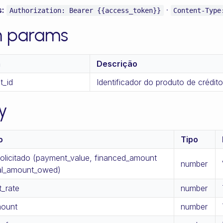
:
·
Authorization: Bearer {{access_token}}
Content-Type
h params
m
Descrição
t_id
Identificador do produto de crédito
y
o
Tipo
solicitado (payment_value, financed_amount
number
al_amount_owed)
t_rate
number
mount
number