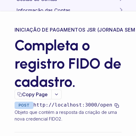
Buscar uma proposta ou uma lista
GET
Criação de contas
Informação das Contas
de propostas.
Abertura de conta e KYC
Verificar Status da Conta.
Consultar Saldo
GET
GET
Transferência entre contas
Busca um arquivo ou uma lista de
GET
arquivos.
INICIAÇÃO DE PAGAMENTOS JSR (JORNADA SE
Realizar uma transferência entre
POST
Atualizar dados do Cliente PF
Consultar Saldo do Dia
Pix
PUT
GET
contas
Completa o
Busca tagueamento da jornada do
Pagamento (cash-out)
GET
Pix Automático
Atualizar dados do Cliente PJ
Consultar Extrato
webview.
PUT
GET
Consultar status de uma
GET
Consulta EMV QRCode
Recebimento (cash-in)
Jornada Pagadora
transferência interna
Transferências Inteligentes
registro FIDO de
Retorna informações de conta PF
Consultar Transações do Extrato
GET
GET
Criação de QRCode
Aceita uma recorrência Jornada
PATCH
Consultar uma chave Pix (DICT)
Devolução de cash-in
Jornada Recebedora
Criar consentimento para
GET
POST
Agendador de Transação
1
transação de Sweeping Accounts
Retorna informações de conta PJ
Consultar Extrato Detalhado
Iniciar a Devolução de um
Crie uma recorrência com
GET
GET
POST
POST
Consulta status de QRCode
Devolução de cash-out
Agendar um Pix Cashout
cadastro.
POST
Pix Cashout
TED
POST
(Beta)
Recebimento Pix
Aceita uma recorrência jornada
jornada 1
POST
Cancelar consetimento de longo
PATCH
Consultar uma devolução de Pix-out
Retorna informações de varias
2
Gerenciamento de Chaves
Enviar uma TED
GET
POST
Consulta de recebimentos Pix
Consultar agendamento de pix
prazo
Emissão de boletos
GET
Verificar Status do PIX
Consultar o Status de uma
Crie uma recorrência com a
GET
POST
GET
contas PF
Copy Page
Criar chaves Pix
POST
Devolução de Recebimento Pix
Aceita uma recorrência Jornada
jornada 2
Portabilidade e Reivindicação de Chaves
Emitir Boleto
POST
POST
Consultar Status de uma
Detalhar Consentimento
CNAB
GET
GET
Cancelar agendamento de pix
DEL
Participantes PIX
Retorna informações de varias
3
Pix
GET
GET
http://localhost:3000
/open-keys/i
transferência TED
POST
Consultar chaves Pix de uma
Crie uma recorrência jornada 3
Processamento de Arquivo CNAB
GET
POST
POST
contas PJ
Consultar Boleto Emitido
Pagamento de Contas
GET
Objeto que contém a resposta da criação de uma
Cadastra nova
Listar consentimentos
POST
GET
Endpoint responsável por listar
conta
Aceita uma recorrência jornada
Split Pix
GET
POST
nova credencial FIDO2.
reivindicação/portabilidade de
Pagamento de conta.
POST
Altera status da conta
agendamentos
Crie uma recorrência jornada 4
4
Consulta de Dados CNAB enviado
Recargas
PUT
POST
GET
Consulta de Boletos por Período
Split de Pix Cash-in por QR
POST
GET
Excluir chaves Pix
chave Pix
DEL
(BETA)
Code dinâmico(duedate)
Realizar Recarga
POST
Recusa uma recorrência
Status de um Pagamento de
Débitos Veiculares
PATCH
GET
Encerra conta
Envio de agendamento
Baixar arquivo retorno do CNAB
DEL
PUT
GET