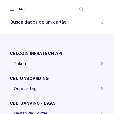
API
Busca dados de um cartão
CELCOIN INFRATECH API
Token
Gera o token para autenticação
POST
dos endpoints da API.
CEL_ONBOARDING
Onboarding
Criar proposta Pessoa Física.
POST
CEL_BANKING - BAAS
Criar proposta pessoa jurídica
POST
Gestão de Contas