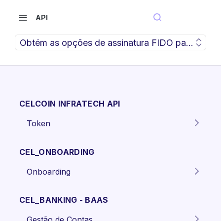
API
Obtém as opções de assinatura FIDO para autent
CELCOIN INFRATECH API
Token
Gera o token para autenticação
POST
dos endpoints da API.
CEL_ONBOARDING
Onboarding
Criar proposta Pessoa Física.
POST
CEL_BANKING - BAAS
Criar proposta pessoa jurídica
POST
Gestão de Contas