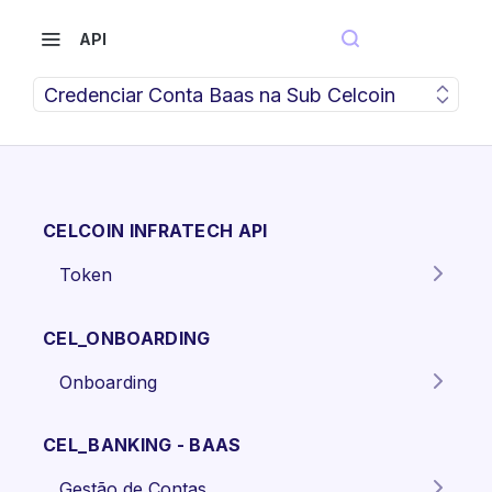
API
Credenciar Conta Baas na Sub Celcoin
CELCOIN INFRATECH API
Token
Gera o token para autenticação
POST
dos endpoints da API.
CEL_ONBOARDING
Onboarding
Criar proposta Pessoa Física.
POST
CEL_BANKING - BAAS
Criar proposta pessoa jurídica
POST
Gestão de Contas