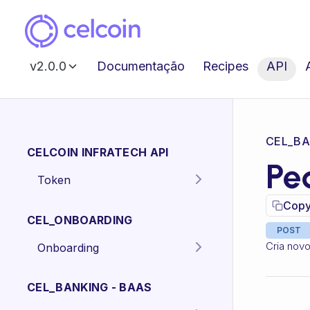
v2.0.0
Documentação
Recipes
API
CEL_BA
CELCOIN INFRATECH API
Pe
Token
Gera o token para
POST
Copy
autenticação dos
CEL_ONBOARDING
endpoints da API.
POST
Cria nov
Onboarding
Criar proposta
POST
Pessoa Física.
CEL_BANKING - BAAS
Criar proposta
POST