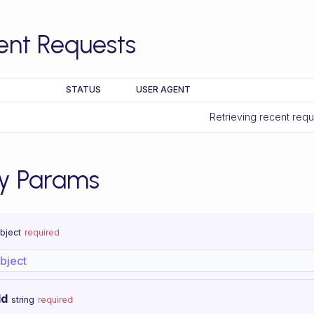
ent Requests
STATUS
USER AGENT
Retrieving recent req
y Params
bject
required
bject
Id
string
required