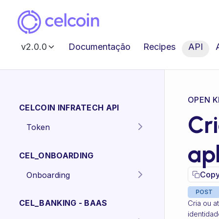
v2.0.0
Documentação
Recipes
API
OPEN K
CELCOIN INFRATECH API
Cr
Token
Gera o token para
POST
ap
autenticação dos
CEL_ONBOARDING
endpoints da API.
Copy
Onboarding
Criar proposta
POST
POST
Pessoa Física.
CEL_BANKING - BAAS
Cria ou a
identidad
Criar proposta
POST