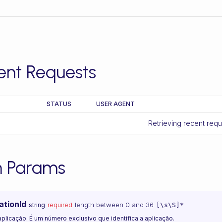
ent Requests
STATUS
USER AGENT
Retrieving recent req
h Params
ationId
length between 0 and 36
string
required
[\s\S]*
aplicação. É um número exclusivo que identifica a aplicação.