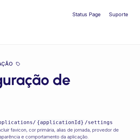
Status Page
Suporte
AÇÃO
iguração de
pplications/
{applicationId}
/settings
uir favicon, cor primária, alias de jornada, provedor de
 a aparência e comportamento da aplicação.