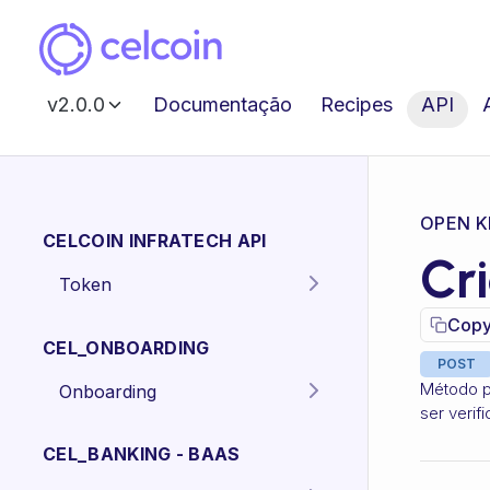
v2.0.0
Documentação
Recipes
API
OPEN K
CELCOIN INFRATECH API
Cr
Token
Gera o token para
POST
Copy
autenticação dos
CEL_ONBOARDING
endpoints da API.
POST
Método p
Onboarding
ser verif
Criar proposta
POST
Pessoa Física.
CEL_BANKING - BAAS
Criar proposta
POST