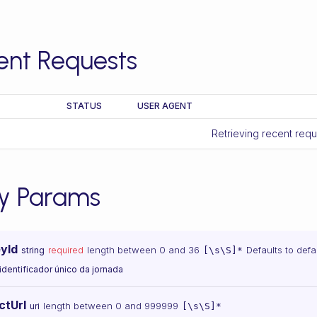
ent Requests
STATUS
USER AGENT
Retrieving recent req
y Params
yId
length between 0 and 36
Defaults to defa
string
required
[\s\S]*
 identificador único da jornada
ctUrl
length between 0 and 999999
uri
[\s\S]*