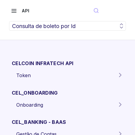
API
Consulta de boleto por Id
CELCOIN INFRATECH API
Token
Gera o token para autenticação
POST
dos endpoints da API.
CEL_ONBOARDING
Onboarding
Criar proposta Pessoa Física.
POST
CEL_BANKING - BAAS
Criar proposta pessoa jurídica
POST
Gestão de Contas