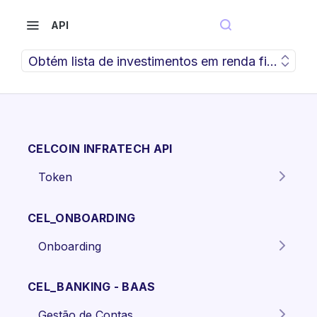
API
Obtém lista de investimentos em renda fixa de cr
CELCOIN INFRATECH API
Token
Gera o token para autenticação
POST
dos endpoints da API.
CEL_ONBOARDING
Onboarding
Criar proposta Pessoa Física.
POST
CEL_BANKING - BAAS
Criar proposta pessoa jurídica
POST
Gestão de Contas