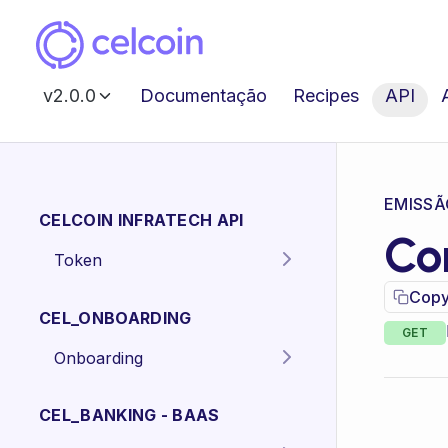
v2.0.0
Documentação
Recipes
API
EMISSÃ
CELCOIN INFRATECH API
Co
Token
Gera o token para
POST
Copy
autenticação dos
CEL_ONBOARDING
endpoints da API.
GET
Onboarding
Criar proposta
POST
Pessoa Física.
CEL_BANKING - BAAS
Criar proposta
POST