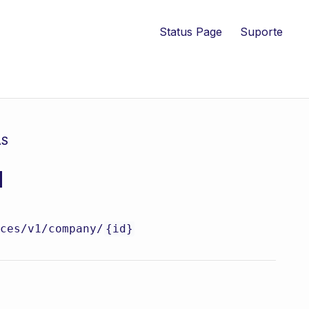
Status Page
Suporte
AS
a
ces/v1
/company/
{id}