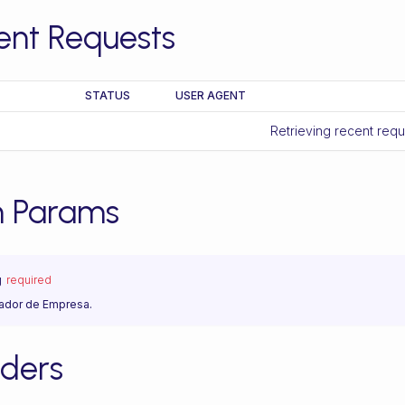
ent Requests
STATUS
USER AGENT
Retrieving recent req
h Params
g
required
cador de Empresa.
ders