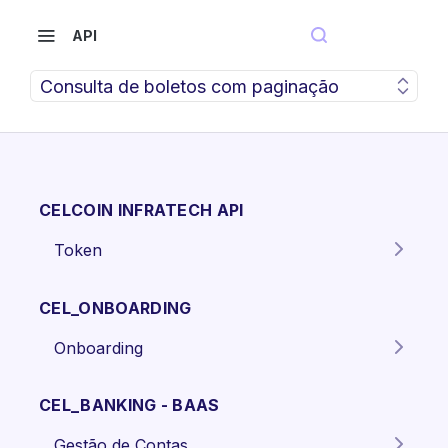
API
Consulta de boletos com paginação
CELCOIN INFRATECH API
Token
Gera o token para autenticação
POST
dos endpoints da API.
CEL_ONBOARDING
Onboarding
Criar proposta Pessoa Física.
POST
CEL_BANKING - BAAS
Criar proposta pessoa jurídica
POST
Gestão de Contas