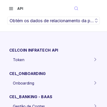
API
Obtém os dados de relacionamento da pessoa nat
CELCOIN INFRATECH API
Token
Gera o token para autenticação
POST
dos endpoints da API.
CEL_ONBOARDING
Onboarding
Criar proposta Pessoa Física.
POST
CEL_BANKING - BAAS
Criar proposta pessoa jurídica
POST
Gestão de Contas