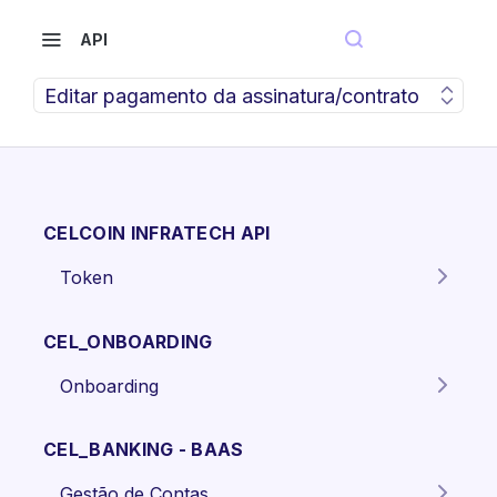
API
Editar pagamento da assinatura/contrato
CELCOIN INFRATECH API
Token
Gera o token para autenticação
POST
dos endpoints da API.
CEL_ONBOARDING
Onboarding
Criar proposta Pessoa Física.
POST
CEL_BANKING - BAAS
Criar proposta pessoa jurídica
POST
Gestão de Contas