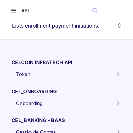
API
Lists enrollment payment initiations.
CELCOIN INFRATECH API
Token
Gera o token para autenticação
POST
dos endpoints da API.
CEL_ONBOARDING
Onboarding
Criar proposta Pessoa Física.
POST
CEL_BANKING - BAAS
Criar proposta pessoa jurídica
POST
Gestão de Contas