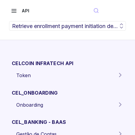
API
Retrieve enrollment payment initiation details wit
CELCOIN INFRATECH API
Token
Gera o token para autenticação
POST
dos endpoints da API.
CEL_ONBOARDING
Onboarding
Criar proposta Pessoa Física.
POST
CEL_BANKING - BAAS
Criar proposta pessoa jurídica
POST
Gestão de Contas