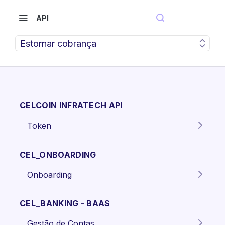
API
Estornar cobrança
CELCOIN INFRATECH API
Token
Gera o token para autenticação
POST
dos endpoints da API.
CEL_ONBOARDING
Onboarding
Criar proposta Pessoa Física.
POST
CEL_BANKING - BAAS
Criar proposta pessoa jurídica
POST
Gestão de Contas