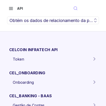
API
Obtém os dados de relacionamento da pessoa jurí
CELCOIN INFRATECH API
Token
Gera o token para autenticação
POST
dos endpoints da API.
CEL_ONBOARDING
Onboarding
Criar proposta Pessoa Física.
POST
CEL_BANKING - BAAS
Criar proposta pessoa jurídica
POST
Gestão de Contas