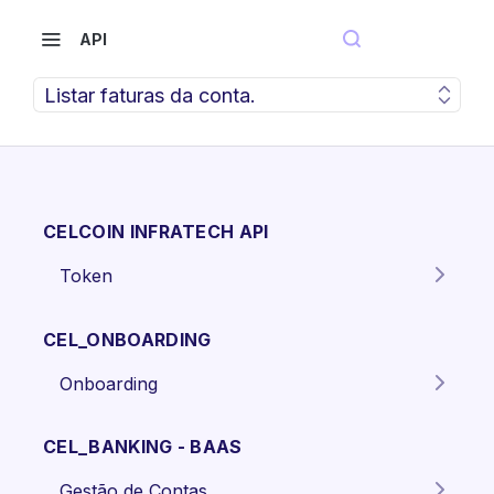
API
Listar faturas da conta.
CELCOIN INFRATECH API
Token
Gera o token para autenticação
POST
dos endpoints da API.
CEL_ONBOARDING
Onboarding
Criar proposta Pessoa Física.
POST
CEL_BANKING - BAAS
Criar proposta pessoa jurídica
POST
Gestão de Contas