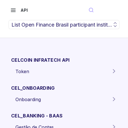
API
List Open Finance Brasil participant institution br
CELCOIN INFRATECH API
Token
Gera o token para autenticação
POST
dos endpoints da API.
CEL_ONBOARDING
Onboarding
Criar proposta Pessoa Física.
POST
CEL_BANKING - BAAS
Criar proposta pessoa jurídica
POST
Gestão de Contas