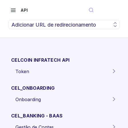
API
Adicionar URL de redirecionamento
CELCOIN INFRATECH API
Token
Gera o token para autenticação
POST
dos endpoints da API.
CEL_ONBOARDING
Onboarding
Criar proposta Pessoa Física.
POST
CEL_BANKING - BAAS
Criar proposta pessoa jurídica
POST
Gestão de Contas