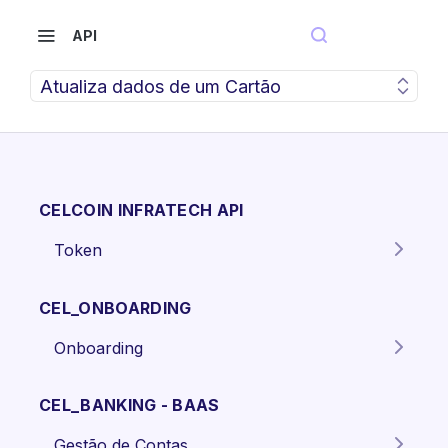
API
Atualiza dados de um Cartão
CELCOIN INFRATECH API
Token
Gera o token para autenticação
POST
dos endpoints da API.
CEL_ONBOARDING
Onboarding
Criar proposta Pessoa Física.
POST
CEL_BANKING - BAAS
Criar proposta pessoa jurídica
POST
Gestão de Contas