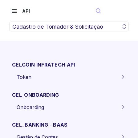
API
Cadastro de Tomador & Solicitação
CELCOIN INFRATECH API
Token
Gera o token para autenticação
POST
dos endpoints da API.
CEL_ONBOARDING
Onboarding
Criar proposta Pessoa Física.
POST
CEL_BANKING - BAAS
Criar proposta pessoa jurídica
POST
Gestão de Contas